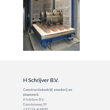
H Schrijver B.V.
Constructiebedrijf, smederij en
plaatwerk
H Schrijver B.V.
Damsluisweg 39
1332 EA ALMERE